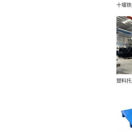
十堰铁
塑料托