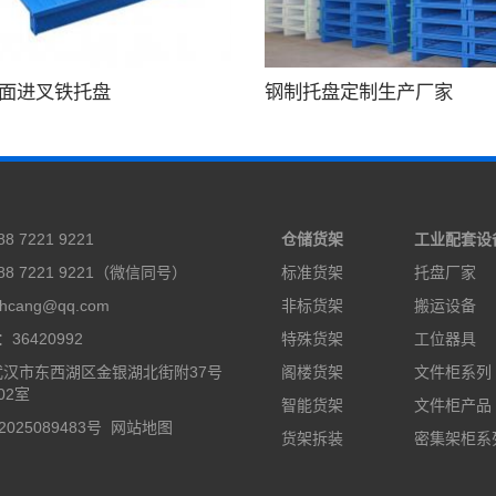
面进叉铁托盘
钢制托盘定制生产厂家
 7221 9221
仓储货架
工业配套设
8 7221 9221（微信同号）
标准货架
托盘厂家
cang@qq.com
非标货架
搬运设备
36420992
特殊货架
工位器具
汉市东西湖区金银湖北街附37号
阁楼货架
文件柜系列
02室
智能货架
文件柜产品
2025089483号
网站地图
货架拆装
密集架柜系