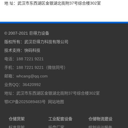
地 址：武汉市东西湖区金银湖北街附37号综合楼302室
© 2007-2021
巨得力设备
版权所有：
武汉巨得力科技有限公司
技术支持
：
快码科技
电话：188 7221 9221
手机：188 7221 9221（微信同号）
邮箱：whcang@qq.com
业务QQ：36420992
地址：武汉市东西湖区金银湖北街附37号综合楼302室
鄂ICP备2025089483号
网站地图
仓储货架
工业配套设备
仓储物流建设
标准货架
托盘厂家
规划设计服务