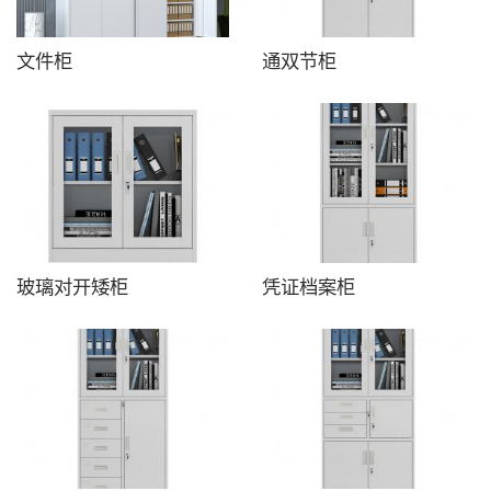
文件柜
通双节柜
玻璃对开矮柜
凭证档案柜