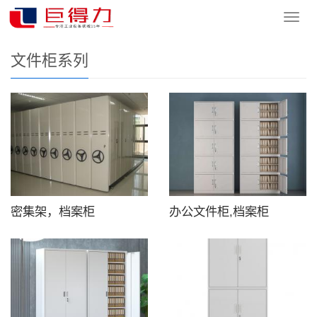
您的位置：
网站首页
>
产品中心
>
工业配套设备
>
文件柜系列
导
航
菜
文件柜系列
单
密集架，档案柜
办公文件柜,档案柜